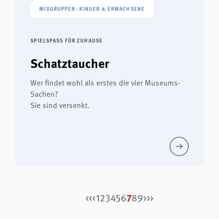
MIXGRUPPEN: KINDER & ERWACHSENE
SPIELSPASS FÜR ZUHAUSE
Schatztaucher
Wer findet wohl als erstes die vier Museums-
Sachen?
Sie sind versenkt.
7
<<
<
1
2
3
4
5
6
8
9
>
>>