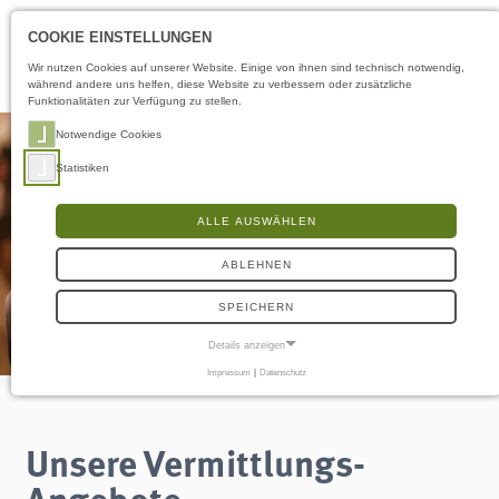
Öffnungszeiten
LS
COOKIE EINSTELLUNGEN
Wir nutzen Cookies auf unserer Website. Einige von ihnen sind technisch notwendig,
während andere uns helfen, diese Website zu verbessern oder zusätzliche
Funktionalitäten zur Verfügung zu stellen.
Notwendige Cookies
Statistiken
ALLE AUSWÄHLEN
ABLEHNEN
SPEICHERN
Details anzeigen
Impressum
|
Datenschutz
NOTWENDIGE COOKIES
Notwendige Cookies ermöglichen grundlegende Funktionen und sind für die
einwandfreie Funktion der Website erforderlich.
Unsere Vermittlungs-
Frontend User
Angebote