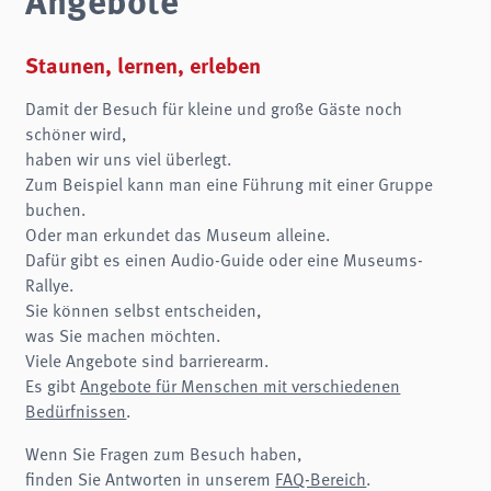
Name:
fe_typo3_user
Anbieter:
Staunen, lernen, erleben
museen-flensburg.de
Damit der Besuch für kleine und große Gäste noch
Zweck:
Login
schöner wird,
haben wir uns viel überlegt.
Cookie Laufzeit:
Session
Zum Beispiel kann man eine Führung mit einer Gruppe
buchen.
Einverständnis-Cookie
Oder man erkundet das Museum alleine.
Dafür gibt es einen Audio-Guide oder eine Museums-
Name:
cookie_consent
Rallye.
Sie können selbst entscheiden,
Zweck:
Dieser Cookie speichert die ausgewählten Einverständnis-Optionen des Benutzers
was Sie machen möchten.
Viele Angebote sind barrierearm.
Cookie Laufzeit:
1 Jahr
Es gibt
Angebote für Menschen mit verschiedenen
Bedürfnissen
.
STATISTIKEN
Wenn Sie Fragen zum Besuch haben,
Wir verwenden Matomo für anonyme Website-Analysen, um unsere Dienste zu
verbessern. Es werden keine Cookies gespeichert.
finden Sie Antworten in unserem
FAQ-Bereich
.