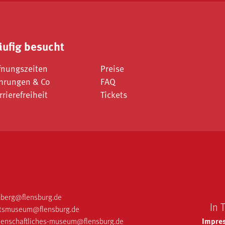
äufig besucht
fnungszeiten
Preise
hrungen & Co
FAQ
rrierefreiheit
Tickets
berg@flensburg.de
In 
hrtsmuseum@flensburg.de
Impre
senschaftliches-museum@flensburg.de