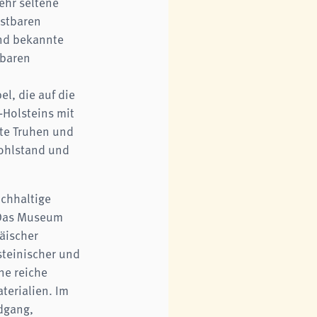
ehr seltene
ostbaren
and bekannte
pbaren
l, die auf die
Holsteins mit
rte Truhen und
ohlstand und
ichhaltige
 Das Museum
äischer
teinischer und
ne reiche
terialien. Im
dgang,