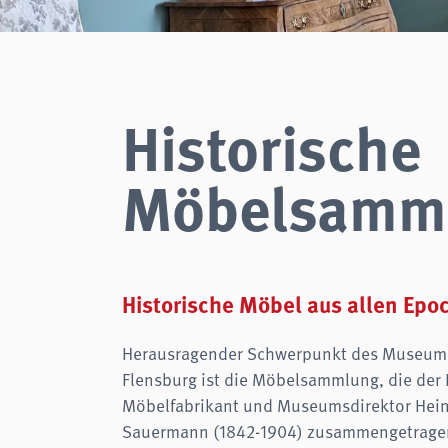
Zweck:
Login
Cookie Laufzeit:
Session
Einverständnis-Cookie
Historische
Name:
cookie_consent
Zweck:
Dieser Cookie speichert die ausgewählten Einverständnis-
Optionen des Benutzers
Möbelsamm
Cookie Laufzeit:
1 Jahr
STATISTIKEN
Wir verwenden Matomo für anonyme Website-Analysen, um unsere Dienste zu
verbessern. Es werden keine Cookies gespeichert.
Historische Möbel aus allen Epo
analytics
Herausragender Schwerpunkt des Museum
Anbieter:
Matomo
Flensburg ist die Möbelsammlung, die der 
Möbelfabrikant und Museumsdirektor Hein
Sauermann (1842-1904) zusammengetragen