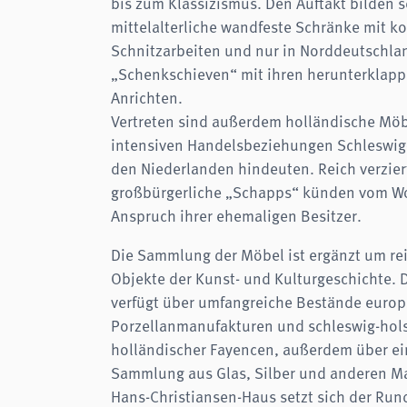
bis zum Klassizismus. Den Auftakt bilden s
mittelalterliche wandfeste Schränke mit k
Schnitzarbeiten und nur in Norddeutschl
„Schenkschieven“ mit ihren herunterklap
Anrichten.
Vertreten sind außerdem holländische Möbe
intensiven Handelsbeziehungen Schleswig-
den Niederlanden hindeuten. Reich verzie
großbürgerliche „Schapps“ künden vom W
Anspruch ihrer ehemaligen Besitzer.
Die Sammlung der Möbel ist ergänzt um re
Objekte der Kunst- und Kulturgeschichte.
verfügt über umfangreiche Bestände europ
Porzellanmanufakturen und schleswig-hols
holländischer Fayencen, außerdem über ei
Sammlung aus Glas, Silber und anderen Ma
Hans-Christiansen-Haus setzt sich der Run