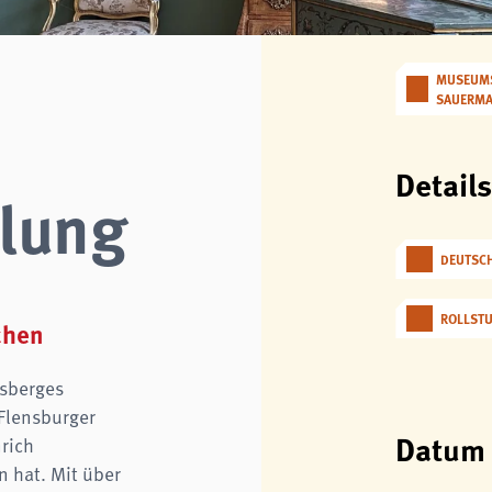
MUSEUMS
SAUERM
Detail
lung
DEUTSC
ROLLST
chen
sberges
Flensburger
Datum
rich
 hat. Mit über