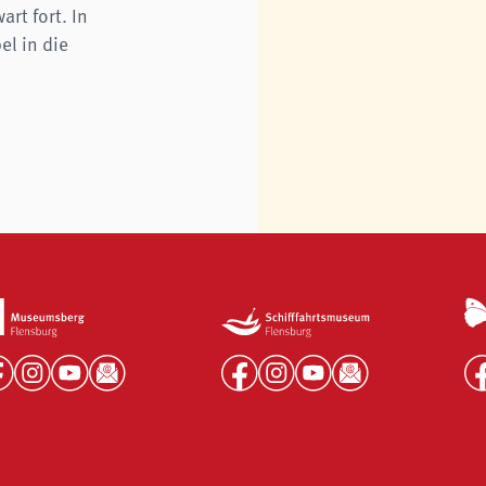
rt fort. In
el in die