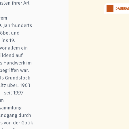
sten ihrer Art
DAUERA
erem
9. Jahrhunderts
Möbel und
 ins 19.
 vor allem ein
bildend auf
as Handwerk im
begriffen war.
ls Grundstock
itz über. 1903
 seit 1997
em
lsammlung
Rundgang durch
s von der Gotik