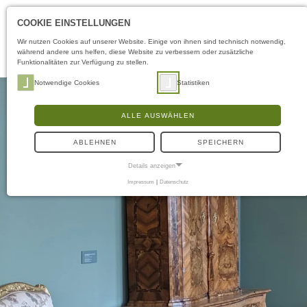
COOKIE EINSTELLUNGEN
Wir nutzen Cookies auf unserer Website. Einige von ihnen sind technisch notwendig,
während andere uns helfen, diese Website zu verbessern oder zusätzliche
Funktionalitäten zur Verfügung zu stellen.
Notwendige Cookies
Statistiken
ALLE AUSWÄHLEN
ABLEHNEN
SPEICHERN
Details anzeigen
Impressum
|
Datenschutz
NOTWENDIGE COOKIES
Notwendige Cookies ermöglichen grundlegende Funktionen und sind für die
einwandfreie Funktion der Website erforderlich.
Frontend User
Name:
fe_typo3_user
Anbieter:
museen-flensburg.de