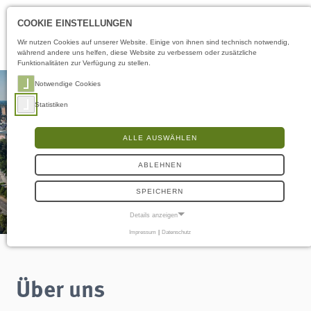
Öffnungszeiten
DE
COOKIE EINSTELLUNGEN
Wir nutzen Cookies auf unserer Website. Einige von ihnen sind technisch notwendig,
während andere uns helfen, diese Website zu verbessern oder zusätzliche
Funktionalitäten zur Verfügung zu stellen.
Notwendige Cookies
Statistiken
ALLE AUSWÄHLEN
ABLEHNEN
SPEICHERN
Details anzeigen
Impressum
|
Datenschutz
NOTWENDIGE COOKIES
Notwendige Cookies ermöglichen grundlegende Funktionen und sind für die
einwandfreie Funktion der Website erforderlich.
Über uns
Frontend User