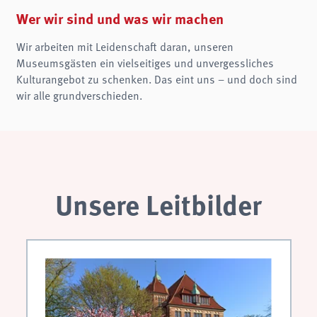
Name:
fe_typo3_user
Wer wir sind und was wir machen
Anbieter:
Wir arbeiten mit Leidenschaft daran, unseren
museen-flensburg.de
Museumsgästen ein vielseitiges und unvergessliches
Zweck:
Kulturangebot zu schenken. Das eint uns – und doch sind
Login
wir alle grundverschieden.
Cookie Laufzeit:
Session
Einverständnis-Cookie
Name:
cookie_consent
Unsere Leitbilder
Zweck:
Dieser Cookie speichert die ausgewählten Einverständnis-Optionen des Benutzers
Cookie Laufzeit:
1 Jahr
STATISTIKEN
Wir verwenden Matomo für anonyme Website-Analysen, um unsere Dienste zu
verbessern. Es werden keine Cookies gespeichert.