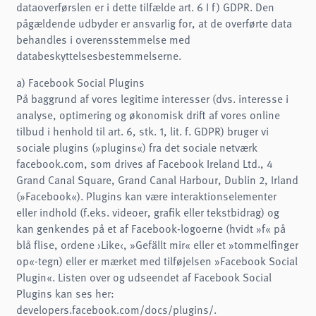
dataoverførslen er i dette tilfælde art. 6 I f) GDPR. Den
pågældende udbyder er ansvarlig for, at de overførte data
behandles i overensstemmelse med
databeskyttelsesbestemmelserne.
a) Facebook Social Plugins
På baggrund af vores legitime interesser (dvs. interesse i
analyse, optimering og økonomisk drift af vores online
tilbud i henhold til art. 6, stk. 1, lit. f. GDPR) bruger vi
sociale plugins (»plugins«) fra det sociale netværk
facebook.com, som drives af Facebook Ireland Ltd., 4
Grand Canal Square, Grand Canal Harbour, Dublin 2, Irland
(»Facebook«). Plugins kan være interaktionselementer
eller indhold (f.eks. videoer, grafik eller tekstbidrag) og
kan genkendes på et af Facebook-logoerne (hvidt »f« på
blå flise, ordene ›Like‹, »Gefällt mir« eller et »tommelfinger
op«-tegn) eller er mærket med tilføjelsen »Facebook Social
Plugin«. Listen over og udseendet af Facebook Social
Plugins kan ses her:
developers.facebook.com/docs/plugins/.