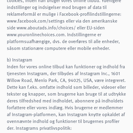
cookies, inden han bruger vores online tilbud. Yderligere
indstillinger og indsigelser mod brugen af data til
reklameformål er mulige i Facebook-profilindstillingerne:
www.facebook.com/settings eller via den amerikanske
side www.aboutads.info/choices/ eller EU-siden
www.youronlinechoices.com. Indstillingerne er
platformsuafhængige, dvs. de overføres til alle enheder,
såsom stationære computere eller mobile enheder.
b) Instagram
Inden for vores online tilbud kan funktioner og indhold fra
tjenesten Instagram, der tilbydes af Instagram Inc., 1601
Willow Road, Menlo Park, CA, 94025, USA, være integreret.
Dette kan f.eks. omfatte indhold som billeder, videoer eller
tekster og knapper, som brugerne kan bruge til at udtrykke
deres tilfredshed med indholdet, abonnere på indholdets
forfattere eller vores indlæg. Hvis brugerne er medlemmer
af Instagram-platformen, kan Instagram knytte opkaldet af
ovennævnte indhold og funktioner til brugernes profiler
der. Instagrams privatlivspolitik: