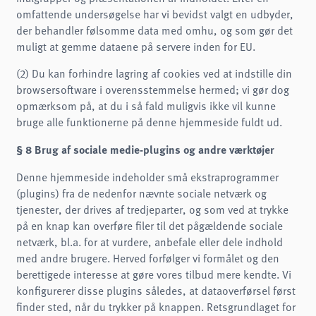
omfattende undersøgelse har vi bevidst valgt en udbyder,
der behandler følsomme data med omhu, og som gør det
muligt at gemme dataene på servere inden for EU.
(2) Du kan forhindre lagring af cookies ved at indstille din
browsersoftware i overensstemmelse hermed; vi gør dog
opmærksom på, at du i så fald muligvis ikke vil kunne
bruge alle funktionerne på denne hjemmeside fuldt ud.
§ 8 Brug af sociale medie-plugins og andre værktøjer
Denne hjemmeside indeholder små ekstraprogrammer
(plugins) fra de nedenfor nævnte sociale netværk og
tjenester, der drives af tredjeparter, og som ved at trykke
på en knap kan overføre filer til det pågældende sociale
netværk, bl.a. for at vurdere, anbefale eller dele indhold
med andre brugere. Herved forfølger vi formålet og den
berettigede interesse at gøre vores tilbud mere kendte. Vi
konfigurerer disse plugins således, at dataoverførsel først
finder sted, når du trykker på knappen. Retsgrundlaget for