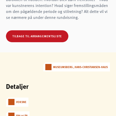
Name:
var kunstnerens intention? Hvad siger fremstillingsmåden
fe_typo3_user
om den pågældende periode og stilretning? Alt dette vil vi
Provider:
se nærmere på under denne rundvisning.
museen-flensburg.de
Purpose:
Login
TILBAGE TIL ARRANGEMENTSLISTE
Cookie duration:
Session
Samtykke-cookie
Name:
cookie_consent
MUSEUMSBERG , HANS-CHRISTIANSEN-HAUS
Purpose:
Denne cookie gemmer brugerens valgte samtykkeindstillinger.
Detaljer
Cookie duration:
1 år
STATISTIKKER
VOKSNE
Vi bruger Matomo til anonym analyse af vores hjemmeside for at forbedre vores
tjenester. Der gemmes ingen cookies.
FRA 16 ÅR