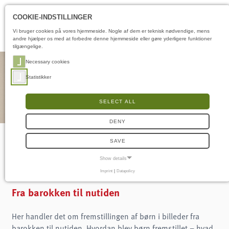
Åbningstider
DA
COOKIE-INDSTILLINGER
Vi bruger cookies på vores hjemmeside. Nogle af dem er teknisk nødvendige, mens
andre hjælper os med at forbedre denne hjemmeside eller gøre yderligere funktioner
tilgængelige.
Necessary cookies
Statistikker
SELECT ALL
DENY
SAVE
Barnet på billedet
Show details
Imprint
|
Datapolicy
NECESSARY COOKIES
Nødvendige cookies muliggør grundlæggende funktioner og er nødvendige for, at
Fra barokken til nutiden
hjemmesiden fungerer korrekt.
Frontend-bruger
Her handler det om fremstillingen af børn i billeder fra
barokken til nutiden. Hvordan blev børn fremstillet – hvad