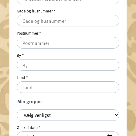
Gade og husnummer
*
Postnummer
*
By
*
Land
*
Min gruppe
Min gruppe
*
Ønsket dato
*