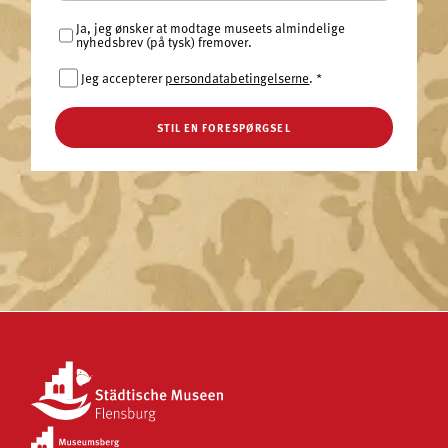
Ja, jeg ønsker at modtage museets almindelige
nyhedsbrev (på tysk) fremover.
Jeg accepterer
persondatabetingelserne
.
*
STIL EN FORESPØRGSEL