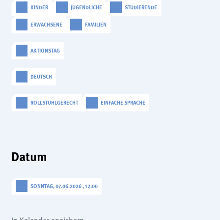
analytics
KINDER
JUGENDLICHE
STUDIERENDE
ERWACHSENE
FAMILIEN
Anbieter:
Matomo
AKTIONSTAG
DEUTSCH
ROLLSTUHLGERECHT
EINFACHE SPRACHE
Datum
SONNTAG, 07.06.2026 , 12:00
In Kalender speichern