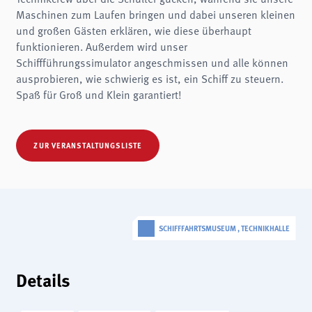
Name:
Maschinen zum Laufen bringen und dabei unseren kleinen
fe_typo3_user
und großen Gästen erklären, wie diese überhaupt
Anbieter:
funktionieren. Außerdem wird unser
museen-flensburg.de
Schiffführungssimulator angeschmissen und alle können
Zweck:
ausprobieren, wie schwierig es ist, ein Schiff zu steuern.
Login
Spaß für Groß und Klein garantiert!
Cookie Laufzeit:
Session
Einverständnis-Cookie
ZUR VERANSTALTUNGSLISTE
Name:
cookie_consent
Zweck:
Dieser Cookie speichert die ausgewählten Einverständnis-Optionen des Benutzers
SCHIFFFAHRTSMUSEUM , TECHNIKHALLE
Cookie Laufzeit:
1 Jahr
Details
STATISTIKEN
Wir verwenden Matomo für anonyme Website-Analysen, um unsere Dienste zu
verbessern. Es werden keine Cookies gespeichert.