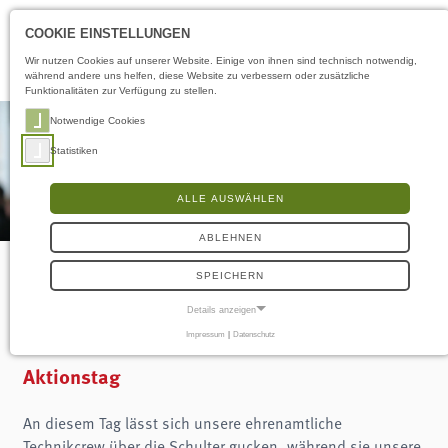
Öffnungszeiten
DE
COOKIE EINSTELLUNGEN
Wir nutzen Cookies auf unserer Website. Einige von ihnen sind technisch notwendig,
während andere uns helfen, diese Website zu verbessern oder zusätzliche
Funktionalitäten zur Verfügung zu stellen.
Notwendige Cookies
Statistiken
ALLE AUSWÄHLEN
ABLEHNEN
SPEICHERN
Techniksonntag
Details anzeigen
Impressum
|
Datenschutz
NOTWENDIGE COOKIES
Notwendige Cookies ermöglichen grundlegende Funktionen und sind für die
Aktionstag
einwandfreie Funktion der Website erforderlich.
Frontend User
An diesem Tag lässt sich unsere ehrenamtliche
Technikcrew über die Schulter gucken, während sie unsere