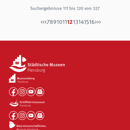
Suchergebnisse 111 bis 120 von 327
12
<<
<
7
8
9
10
11
13
14
15
16
>
>>