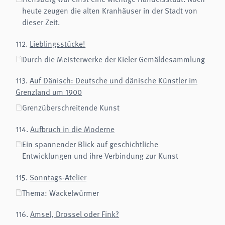
Name:
heute zeugen die alten Kranhäuser in der Stadt von
fe_typo3_user
dieser Zeit.
Anbieter:
museen-flensburg.de
112.
Lieblingsstücke!
Zweck:
Login
Durch die Meisterwerke der Kieler Gemäldesammlung
Cookie Laufzeit:
Session
113.
Auf Dänisch: Deutsche und dänische Künstler im
Grenzland um 1900
Einverständnis-Cookie
Grenzüberschreitende Kunst
Name:
cookie_consent
114.
Aufbruch in die Moderne
Zweck:
Ein spannender Blick auf geschichtliche
Dieser Cookie speichert die ausgewählten Einverständnis-Optionen des Benutzers
Entwicklungen und ihre Verbindung zur Kunst
Cookie Laufzeit:
1 Jahr
115.
Sonntags-Atelier
Thema: Wackelwürmer
STATISTIKEN
Wir verwenden Matomo für anonyme Website-Analysen, um unsere Dienste zu
116.
Amsel, Drossel oder Fink?
verbessern. Es werden keine Cookies gespeichert.