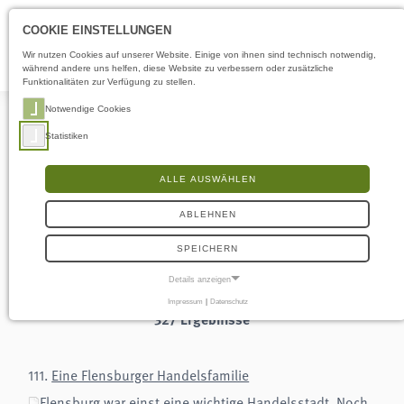
Öffnungszeiten
DE
COOKIE EINSTELLUNGEN
Wir nutzen Cookies auf unserer Website. Einige von ihnen sind technisch notwendig,
während andere uns helfen, diese Website zu verbessern oder zusätzliche
Funktionalitäten zur Verfügung zu stellen.
Notwendige Cookies
Statistiken
ALLE AUSWÄHLEN
Suche
ABLEHNEN
SPEICHERN
Details anzeigen
Impressum
|
Datenschutz
NOTWENDIGE COOKIES
327 Ergebnisse
Notwendige Cookies ermöglichen grundlegende Funktionen und sind für die
einwandfreie Funktion der Website erforderlich.
111.
Eine Flensburger Handelsfamilie
Frontend User
Flensburg war einst eine wichtige Handelsstadt. Noch