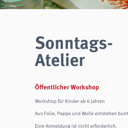
Zweck:
Login
Cookie Laufzeit:
Session
Einverständnis-Cookie
Sonntags-
Name:
cookie_consent
Zweck:
Dieser Cookie speichert die ausgewählten Einverständnis-
Optionen des Benutzers
Atelier
Cookie Laufzeit:
1 Jahr
STATISTIKEN
Wir verwenden Matomo für anonyme Website-Analysen, um unsere Dienste zu
verbessern. Es werden keine Cookies gespeichert.
Öffentlicher Workshop
analytics
Workshop für Kinder ab 6 Jahren
Anbieter:
Matomo
Aus Folie, Pappe und Wolle entstehen bunt
Eine Anmeldung ist nicht erforderlich.