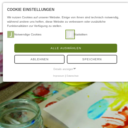
COOKIE EINSTELLUNGEN
Wir nutzen Cookies auf unserer Website. Einige von ihnen sind technisch notwendig,
während andere uns helfen, diese Website zu verbessern oder zusätzliche
Funktionalitäten zur Verfügung zu stellen.
Notwendige Cookies
Statistiken
ALLE AUSWÄHLEN
ABLEHNEN
SPEICHERN
Details anzeigen
Impressum
|
Datenschutz
NOTWENDIGE COOKIES
Notwendige Cookies ermöglichen grundlegende Funktionen und sind für die
einwandfreie Funktion der Website erforderlich.
Frontend User
Name:
fe_typo3_user
Anbieter:
museen-flensburg.de