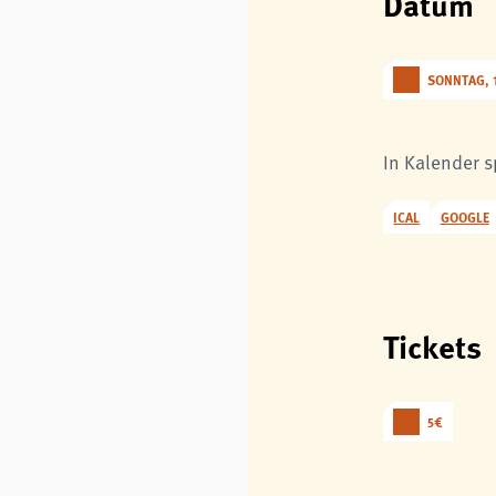
Datum
SONNTAG, 1
In Kalender 
ICAL
GOOGLE
Tickets
5€