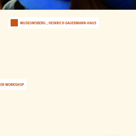
MUSEUMSBERG , HEINRICH-SAUERMANN-HAUS
HER WORKSHOP