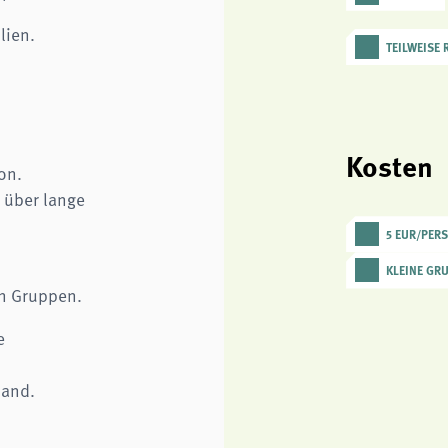
lien.
TEILWEISE
Kosten
on.
 über lange
5 EUR/PER
KLEINE GR
en Gruppen.
e
land.