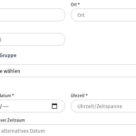
Ort
*
 Gruppe
ruppe
*
datum
*
Uhrzeit
*
iver Zeitraum