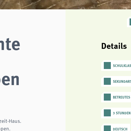
hte
Details
e
SCHULKLA
ben
SEKUNDARS
BETREUTES
3 STUNDEN
zeit-Haus.
ppen.
DEUTSCH