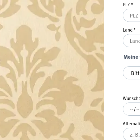
PLZ
*
Land
*
Meine
Meine G
Wunsch
Alternat