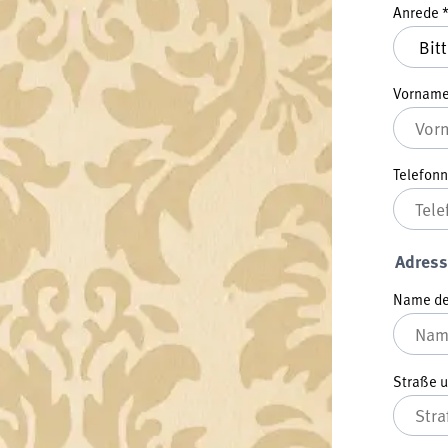
Anrede
Vornam
Telefo
Adress
Name der
Straße 