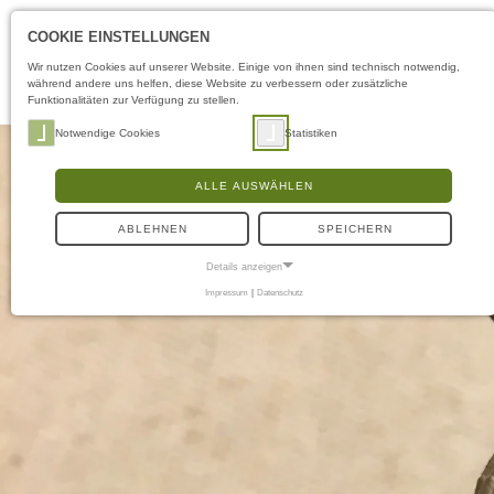
COOKIE EINSTELLUNGEN
Wir nutzen Cookies auf unserer Website. Einige von ihnen sind technisch notwendig,
während andere uns helfen, diese Website zu verbessern oder zusätzliche
Funktionalitäten zur Verfügung zu stellen.
Notwendige Cookies
Statistiken
ALLE AUSWÄHLEN
ABLEHNEN
SPEICHERN
Details anzeigen
Impressum
|
Datenschutz
NOTWENDIGE COOKIES
Notwendige Cookies ermöglichen grundlegende Funktionen und sind für die
einwandfreie Funktion der Website erforderlich.
Frontend User
Name:
fe_typo3_user
Anbieter:
museen-flensburg.de