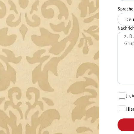
Sprach
Nachrich
Ja,
Hie