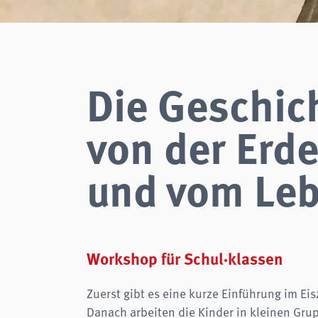
Zweck:
Login
Cookie Laufzeit:
Session
Einverständnis-Cookie
Die Geschic
Name:
cookie_consent
Zweck:
Dieser Cookie speichert die ausgewählten Einverständnis-
Optionen des Benutzers
von der Erd
Cookie Laufzeit:
1 Jahr
und vom Le
STATISTIKEN
Wir verwenden Matomo für anonyme Website-Analysen, um unsere Dienste zu
verbessern. Es werden keine Cookies gespeichert.
analytics
Anbieter:
Matomo
Workshop für Schul·klassen
Zuerst gibt es eine kurze Einführung im Eis
Danach arbeiten die Kinder in kleinen Gru