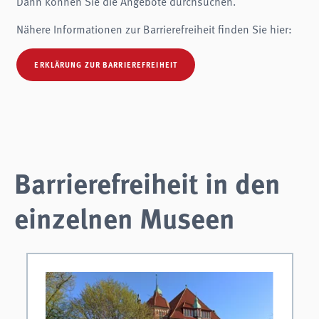
Dann können Sie die Angebote durchsuchen.
analytics
Nähere Informationen zur Barrierefreiheit finden Sie hier:
Anbieter:
Matomo
ERKLÄRUNG ZUR BARRIEREFREIHEIT
Barrierefreiheit in den
einzelnen Museen