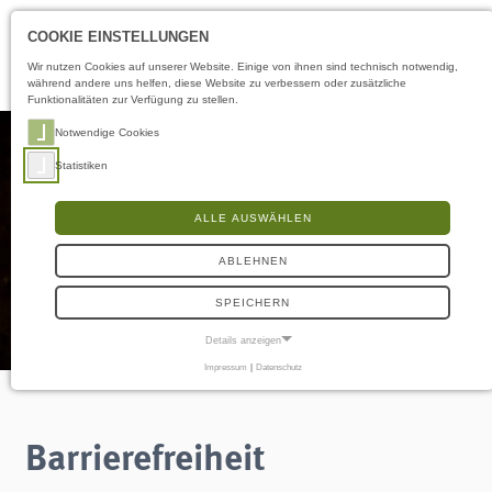
Öffnungszeiten
LS
COOKIE EINSTELLUNGEN
Wir nutzen Cookies auf unserer Website. Einige von ihnen sind technisch notwendig,
während andere uns helfen, diese Website zu verbessern oder zusätzliche
Funktionalitäten zur Verfügung zu stellen.
Notwendige Cookies
Statistiken
ALLE AUSWÄHLEN
ABLEHNEN
SPEICHERN
Details anzeigen
Impressum
|
Datenschutz
NOTWENDIGE COOKIES
Notwendige Cookies ermöglichen grundlegende Funktionen und sind für die
einwandfreie Funktion der Website erforderlich.
Barrierefreiheit
Frontend User