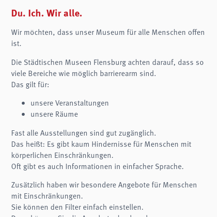
Name:
fe_typo3_user
Du. Ich. Wir alle.
Anbieter:
Wir möchten, dass unser Museum für alle Menschen offen
museen-flensburg.de
ist.
Zweck:
Login
Die Städtischen Museen Flensburg achten darauf, dass so
Cookie Laufzeit:
viele Bereiche wie möglich barrierearm sind.
Session
Das gilt für:
Einverständnis-Cookie
unsere Veranstaltungen
unsere Räume
Name:
cookie_consent
Fast alle Ausstellungen sind gut zugänglich.
Zweck:
Das heißt: Es gibt kaum Hindernisse für Menschen mit
Dieser Cookie speichert die ausgewählten Einverständnis-Optionen des Benutzers
körperlichen Einschränkungen.
Cookie Laufzeit:
Oft gibt es auch Informationen in einfacher Sprache.
1 Jahr
Zusätzlich haben wir besondere Angebote für Menschen
STATISTIKEN
mit Einschränkungen.
Wir verwenden Matomo für anonyme Website-Analysen, um unsere Dienste zu
Sie können den Filter einfach einstellen.
verbessern. Es werden keine Cookies gespeichert.