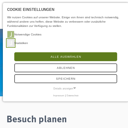
Öffnungszeiten
LS
COOKIE EINSTELLUNGEN
Wir nutzen Cookies auf unserer Website. Einige von ihnen sind technisch notwendig,
während andere uns helfen, diese Website zu verbessern oder zusätzliche
Funktionalitäten zur Verfügung zu stellen.
Notwendige Cookies
Statistiken
ALLE AUSWÄHLEN
ABLEHNEN
SPEICHERN
Details anzeigen
Impressum
|
Datenschutz
NOTWENDIGE COOKIES
Notwendige Cookies ermöglichen grundlegende Funktionen und sind für die
einwandfreie Funktion der Website erforderlich.
Besuch planen
Frontend User