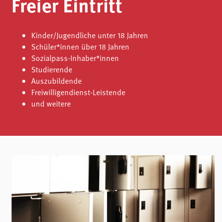
Freier Eintritt
Kinder/Jugendliche unter 18 Jahren
Schüler*innen über 18 Jahren
Sozialpass-Inhaber*innen
Studierende
Auszubildende
Freiwilligendienst-Leistende
und weitere