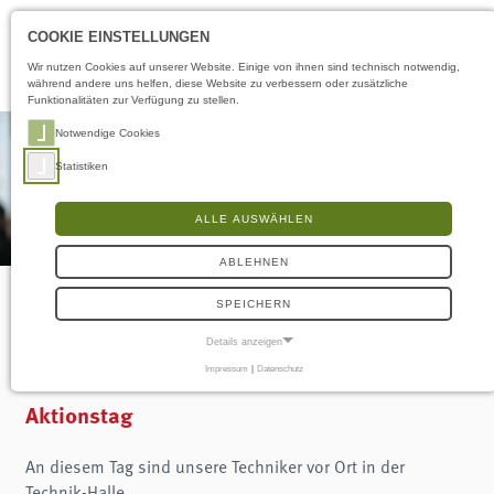
Öffnungszeiten
LS
COOKIE EINSTELLUNGEN
Wir nutzen Cookies auf unserer Website. Einige von ihnen sind technisch notwendig,
während andere uns helfen, diese Website zu verbessern oder zusätzliche
Funktionalitäten zur Verfügung zu stellen.
Notwendige Cookies
Statistiken
ALLE AUSWÄHLEN
ABLEHNEN
SPEICHERN
Techniksonntag
Details anzeigen
Impressum
|
Datenschutz
NOTWENDIGE COOKIES
Notwendige Cookies ermöglichen grundlegende Funktionen und sind für die
Aktionstag
einwandfreie Funktion der Website erforderlich.
Frontend User
An diesem Tag sind unsere Techniker vor Ort in der
Technik-Halle.