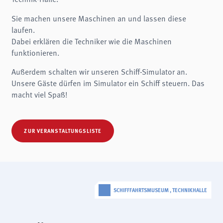
Name:
fe_typo3_user
Sie machen unsere Maschinen an und lassen diese
Anbieter:
laufen.
museen-flensburg.de
Dabei erklären die Techniker wie die Maschinen
Zweck:
funktionieren.
Login
Außerdem schalten wir unseren Schiff-Simulator an.
Cookie Laufzeit:
Session
Unsere Gäste dürfen im Simulator ein Schiff steuern. Das
macht viel Spaß!
Einverständnis-Cookie
Name:
cookie_consent
ZUR VERANSTALTUNGSLISTE
Zweck:
Dieser Cookie speichert die ausgewählten Einverständnis-Optionen des Benutzers
Cookie Laufzeit:
1 Jahr
SCHIFFFAHRTSMUSEUM , TECHNIKHALLE
STATISTIKEN
Wir verwenden Matomo für anonyme Website-Analysen, um unsere Dienste zu
verbessern. Es werden keine Cookies gespeichert.