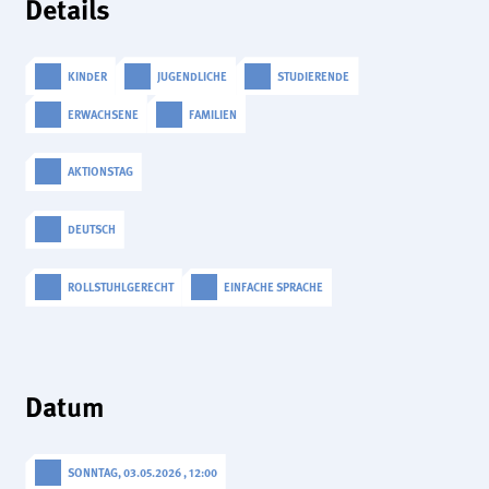
Details
analytics
Anbieter:
Matomo
KINDER
JUGENDLICHE
STUDIERENDE
ERWACHSENE
FAMILIEN
AKTIONSTAG
DEUTSCH
ROLLSTUHLGERECHT
EINFACHE SPRACHE
Datum
SONNTAG, 03.05.2026 , 12:00