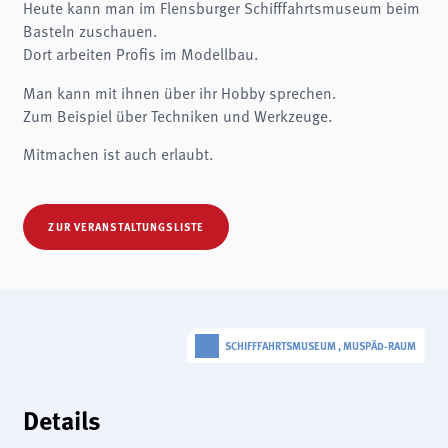
Heute kann man im Flensburger Schifffahrtsmuseum beim
Name:
fe_typo3_user
Basteln zuschauen.
Dort arbeiten Profis im Modellbau.
Anbieter:
museen-flensburg.de
Man kann mit ihnen über ihr Hobby sprechen.
Zweck:
Login
Zum Beispiel über Techniken und Werkzeuge.
Cookie Laufzeit:
Mitmachen ist auch erlaubt.
Session
Einverständnis-Cookie
ZUR VERANSTALTUNGSLISTE
Name:
cookie_consent
Zweck:
Dieser Cookie speichert die ausgewählten Einverständnis-Optionen des Benutzers
Cookie Laufzeit:
1 Jahr
SCHIFFFAHRTSMUSEUM , MUSPÄD-RAUM
STATISTIKEN
Details
Wir verwenden Matomo für anonyme Website-Analysen, um unsere Dienste zu
verbessern. Es werden keine Cookies gespeichert.