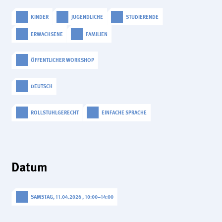
analytics
KINDER
JUGENDLICHE
STUDIERENDE
Anbieter:
Matomo
ERWACHSENE
FAMILIEN
ÖFFENTLICHER WORKSHOP
DEUTSCH
ROLLSTUHLGERECHT
EINFACHE SPRACHE
Datum
SAMSTAG, 11.04.2026 , 10:00
–
14:00