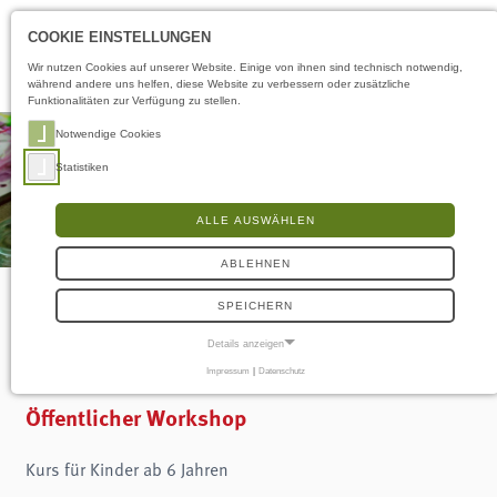
Öffnungszeiten
LS
COOKIE EINSTELLUNGEN
Wir nutzen Cookies auf unserer Website. Einige von ihnen sind technisch notwendig,
während andere uns helfen, diese Website zu verbessern oder zusätzliche
Funktionalitäten zur Verfügung zu stellen.
Notwendige Cookies
Statistiken
ALLE AUSWÄHLEN
ABLEHNEN
SPEICHERN
Sonntags-Atelier
Details anzeigen
Impressum
|
Datenschutz
NOTWENDIGE COOKIES
Notwendige Cookies ermöglichen grundlegende Funktionen und sind für die
Öffentlicher Workshop
einwandfreie Funktion der Website erforderlich.
Frontend User
Kurs für Kinder ab 6 Jahren