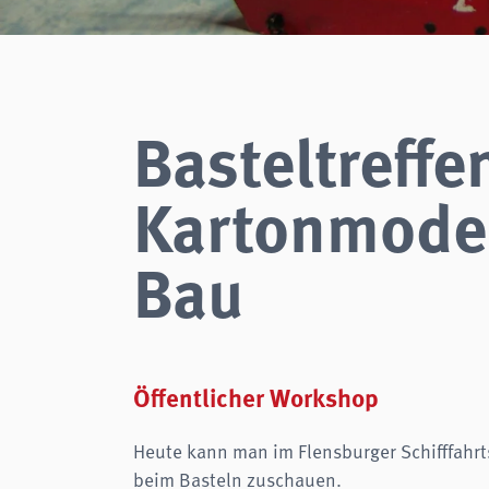
Zweck:
Login
Cookie Laufzeit:
Session
Einverständnis-Cookie
Basteltreffe
Name:
cookie_consent
Zweck:
Dieser Cookie speichert die ausgewählten Einverständnis-
Optionen des Benutzers
Kartonmodel
Cookie Laufzeit:
1 Jahr
Bau
STATISTIKEN
Wir verwenden Matomo für anonyme Website-Analysen, um unsere Dienste zu
verbessern. Es werden keine Cookies gespeichert.
analytics
Anbieter:
Matomo
Öffentlicher Workshop
Heute kann man im Flensburger Schifffah
beim Basteln zuschauen.