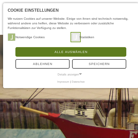
COOKIE EINSTELLUNGEN
Wir nutzen Cookies auf unserer Website. Einige von ihnen sind technisch notwendig,
während andere uns helfen, diese Website zu verbessern oder zusätzliche
Funktionalitäten zur Verfügung zu stellen.
Notwendige Cookies
Statistiken
ALLE AUSWÄHLEN
ABLEHNEN
SPEICHERN
Details anzeigen
Impressum
|
Datenschutz
NOTWENDIGE COOKIES
Notwendige Cookies ermöglichen grundlegende Funktionen und sind für die
einwandfreie Funktion der Website erforderlich.
Frontend User
Name:
fe_typo3_user
Anbieter:
museen-flensburg.de