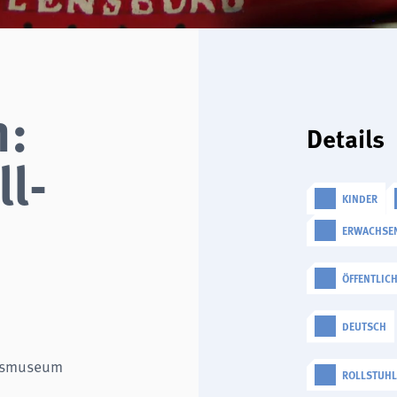
n:
Details
l-
KINDER
ERWACHSE
ÖFFENTLIC
DEUTSCH
rtsmuseum
ROLLSTUH