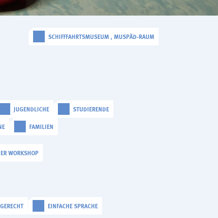
SCHIFFFAHRTSMUSEUM , MUSPÄD-RAUM
JUGENDLICHE
STUDIERENDE
NE
FAMILIEN
HER WORKSHOP
LGERECHT
EINFACHE SPRACHE