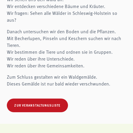
Name:
Wir entdecken verschiedene Bäume und Kräuter.
fe_typo3_user
Wir fragen: Sehen alle Wälder in Schleswig-Holstein so
Anbieter:
aus?
museen-flensburg.de
Zweck:
Danach untersuchen wir den Boden und die Pflanzen.
Login
Mit Becherlupen, Pinseln und Keschern suchen wir nach
Cookie Laufzeit:
Tieren.
Session
Wir bestimmen die Tiere und ordnen sie in Gruppen.
Wir reden über ihre Unterschiede.
Einverständnis-Cookie
Wir reden über ihre Gemeinsamkeiten.
Name:
cookie_consent
Zum Schluss gestalten wir ein Waldgemälde.
Dieses Gemälde ist nur bald wieder verschwunden.
Zweck:
Dieser Cookie speichert die ausgewählten Einverständnis-Optionen des Benutzers
Cookie Laufzeit:
1 Jahr
ZUR VERANSTALTUNGSLISTE
STATISTIKEN
Wir verwenden Matomo für anonyme Website-Analysen, um unsere Dienste zu
verbessern. Es werden keine Cookies gespeichert.