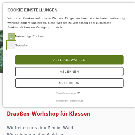
Öffnungszeiten
LS
COOKIE EINSTELLUNGEN
Wir nutzen Cookies auf unserer Website. Einige von ihnen sind technisch notwendig,
während andere uns helfen, diese Website zu verbessern oder zusätzliche
Funktionalitäten zur Verfügung zu stellen.
Notwendige Cookies
Statistiken
ALLE AUSWÄHLEN
ABLEHNEN
SPEICHERN
Abenteuer Wald
Details anzeigen
Impressum
|
Datenschutz
NOTWENDIGE COOKIES
Notwendige Cookies ermöglichen grundlegende Funktionen und sind für die
Draußen-Workshop für Klassen
einwandfreie Funktion der Website erforderlich.
Frontend User
Wir treffen uns draußen im Wald.
Wir sehen uns den Wald an.