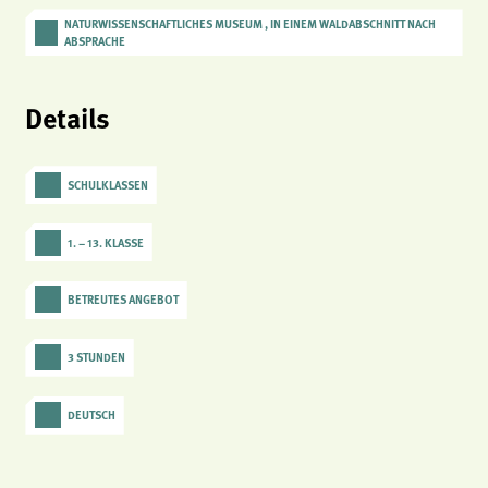
analytics
NATURWISSENSCHAFTLICHES MUSEUM , IN EINEM WALDABSCHNITT NACH
ABSPRACHE
Anbieter:
Matomo
Details
SCHULKLASSEN
1. – 13. KLASSE
BETREUTES ANGEBOT
3 STUNDEN
DEUTSCH