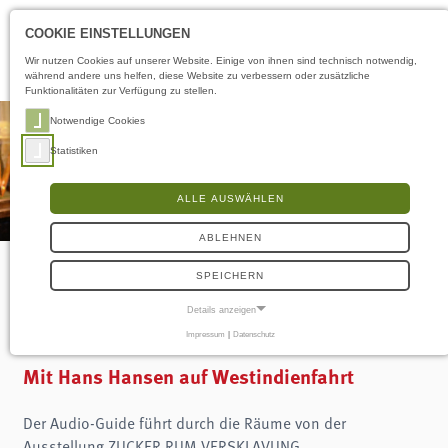
Öffnungszeiten
LS
COOKIE EINSTELLUNGEN
Wir nutzen Cookies auf unserer Website. Einige von ihnen sind technisch notwendig,
während andere uns helfen, diese Website zu verbessern oder zusätzliche
Funktionalitäten zur Verfügung zu stellen.
Notwendige Cookies
Statistiken
ALLE AUSWÄHLEN
ABLEHNEN
SPEICHERN
Audioguide für Kinder
Details anzeigen
Impressum
|
Datenschutz
NOTWENDIGE COOKIES
Notwendige Cookies ermöglichen grundlegende Funktionen und sind für die
Mit Hans Hansen auf Westindienfahrt
einwandfreie Funktion der Website erforderlich.
Frontend User
Der Audio-Guide führt durch die Räume von der
Ausstellung ZUCKER.RUM.VERSKLAVUNG.