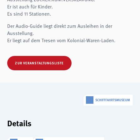
Name:
Er ist auch für Kinder.
fe_typo3_user
Es sind 11 Stationen.
Anbieter:
museen-flensburg.de
Der Audio-Guide liegt direkt zum Ausleihen in der
Zweck:
Ausstellung.
Login
Er liegt auf dem Tresen vom Kolonial-Waren-Laden.
Cookie Laufzeit:
Session
Einverständnis-Cookie
ZUR VERANSTALTUNGSLISTE
Name:
cookie_consent
Zweck:
Dieser Cookie speichert die ausgewählten Einverständnis-Optionen des Benutzers
SCHIFFFAHRTSMUSEUM
Cookie Laufzeit:
1 Jahr
Details
STATISTIKEN
Wir verwenden Matomo für anonyme Website-Analysen, um unsere Dienste zu
verbessern. Es werden keine Cookies gespeichert.