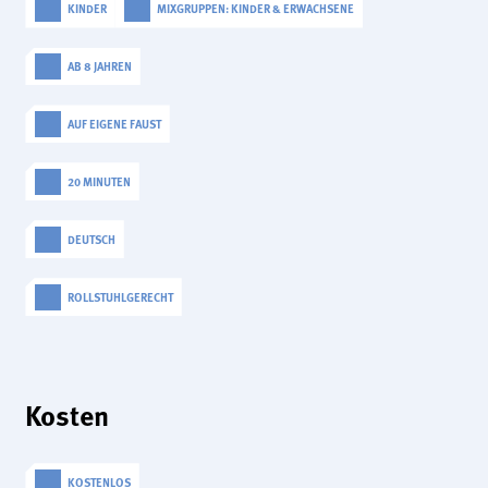
KINDER
MIXGRUPPEN: KINDER & ERWACHSENE
analytics
Anbieter:
AB 8 JAHREN
Matomo
AUF EIGENE FAUST
20 MINUTEN
DEUTSCH
ROLLSTUHLGERECHT
Kosten
KOSTENLOS